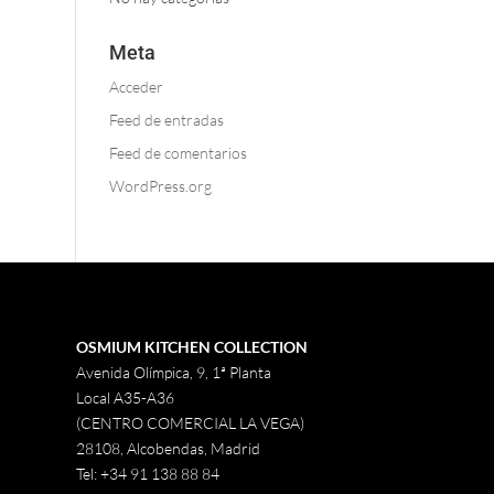
Meta
Acceder
Feed de entradas
Feed de comentarios
WordPress.org
OSMIUM KITCHEN COLLECTION
Avenida Olímpica, 9, 1ª Planta
Local A35-A36
(CENTRO COMERCIAL LA VEGA)
28108, Alcobendas, Madrid
Tel:
+34 91 138 88 84