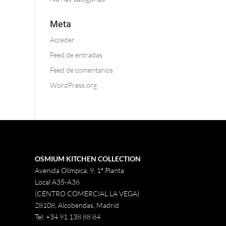
Meta
Acceder
Feed de entradas
Feed de comentarios
WordPress.org
OSMIUM KITCHEN COLLECTION
Avenida Olímpica, 9, 1ª Planta
Local A35-A36
(CENTRO COMERCIAL LA VEGA)
28108, Alcobendas, Madrid
Tel:
+34 91 138 88 84