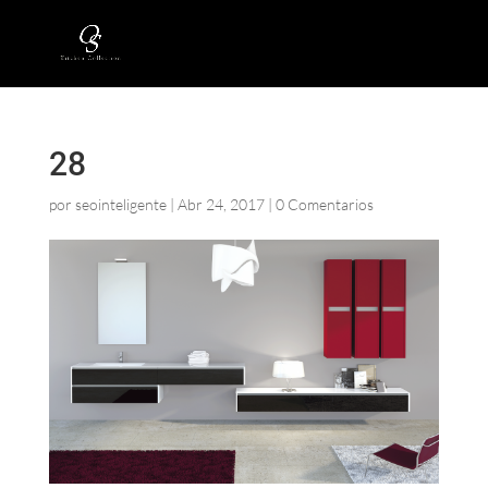
28
por
seointeligente
|
Abr 24, 2017
|
0 Comentarios