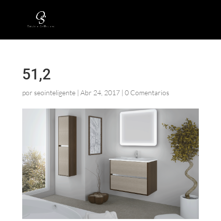
51,2
por
seointeligente
|
Abr 24, 2017
|
0 Comentarios