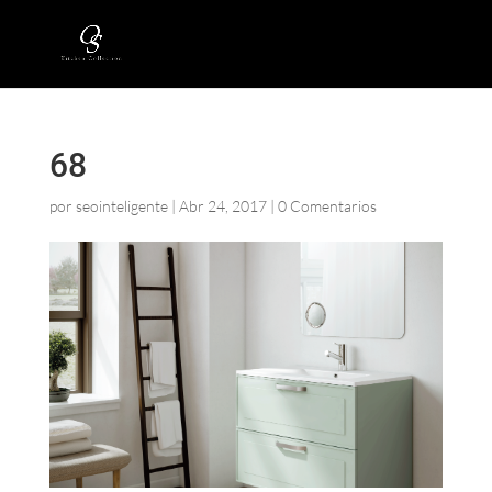
68
por
seointeligente
|
Abr 24, 2017
|
0 Comentarios